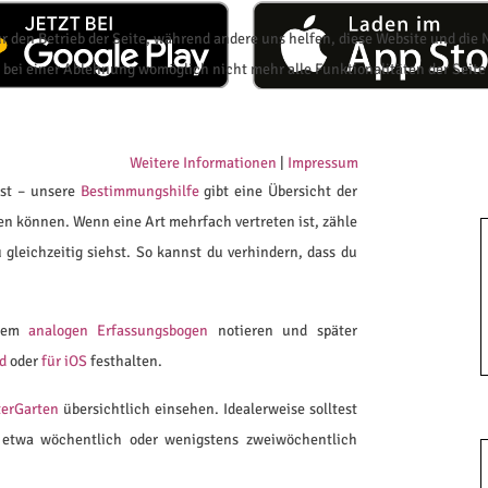
ür den Betrieb der Seite, während andere uns helfen, diese Website und die
s bei einer Ablehnung womöglich nicht mehr alle Funktionalitäten der Seite
Weitere Informationen
|
Impressum
hst – unsere
Bestimmungshilfe
gibt eine Übersicht der
n können. Wenn eine Art mehrfach vertreten ist, zähle
gleichzeitig siehst. So kannst du verhindern, dass du
erem
analogen Erfassungsbogen
notieren und später
d
oder
für iOS
festhalten.
terGarten
übersichtlich einsehen. Idealerweise solltest
 etwa wöchentlich oder wenigstens zweiwöchentlich